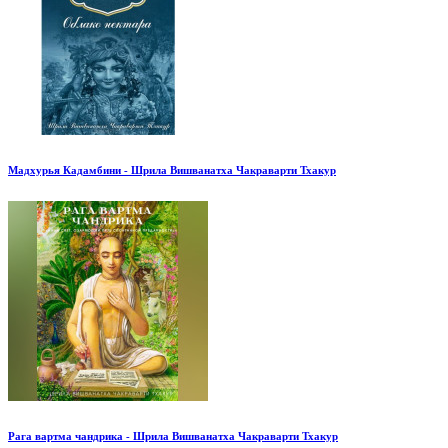
Мадхурья Кадамбини - Шрила Вишванатха Чакраварти Тхакур
Рага вартма чандрика - Шрила Вишванатха Чакраварти Тхакур