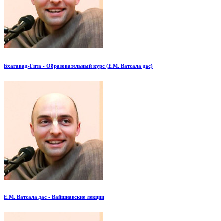
Бхагавад-Гита - Образовательный курс (Е.М. Ватсала дас)
Е.М. Ватсала дас - Вайшнавские лекции