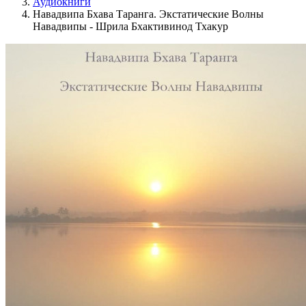
Аудиокниги
Навадвипа Бхава Таранга. Экстатические Волны
Навадвипы - Шрила Бхактивинод Тхакур