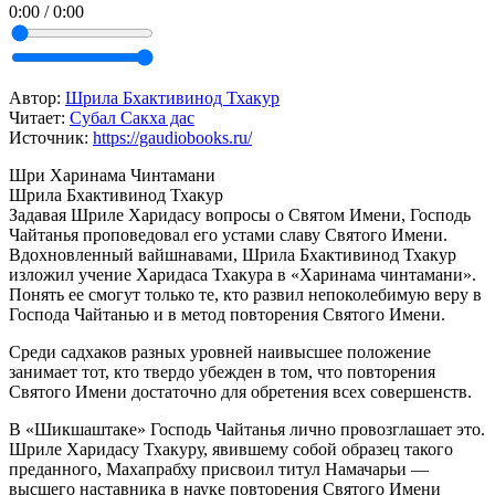
0:00
/
0:00
Автор:
Шрила Бхактивинод Тхакур
Читает:
Субал Сакха дас
Источник:
https://gaudiobooks.ru/
Шри Харинама Чинтамани
Шрила Бхактивинод Тхакур
Задавая Шриле Харидасу вопросы о Святом Имени, Господь
Чайтанья проповедовал его устами славу Святого Имени.
Вдохновленный вайшнавами, Шрила Бхактивинод Тхакур
изложил учение Харидаса Тхакура в «Харинама чинтамани».
Понять ее смогут только те, кто развил непоколебимую веру в
Господа Чайтанью и в метод повторения Святого Имени.
Среди садхаков разных уровней наивысшее положение
занимает тот, кто твердо убежден в том, что повторения
Святого Имени достаточно для обретения всех совершенств.
В «Шикшаштаке» Господь Чайтанья лично провозглашает это.
Шриле Харидасу Тхакуру, явившему собой образец такого
преданного, Махапрабху присвоил титул Намачарьи —
высшего наставника в науке повторения Святого Имени