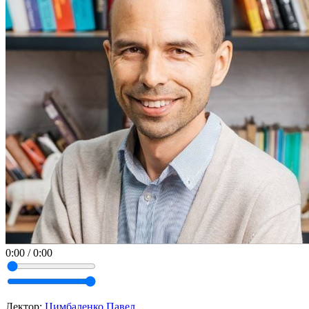
0:00
/
0:00
Лектор:
Цимбаленко Павел