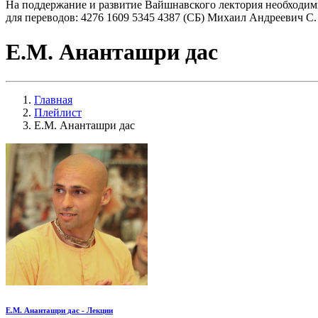
На поддержание и развитие Вайшнавского лектория необходим
для переводов: 4276 1609 5345 4387 (СБ) Михаил Андреевич С.
Е.М. Ананташри дас
Главная
Плейлист
Е.М. Ананташри дас
Е.М. Ананташри дас - Лекции