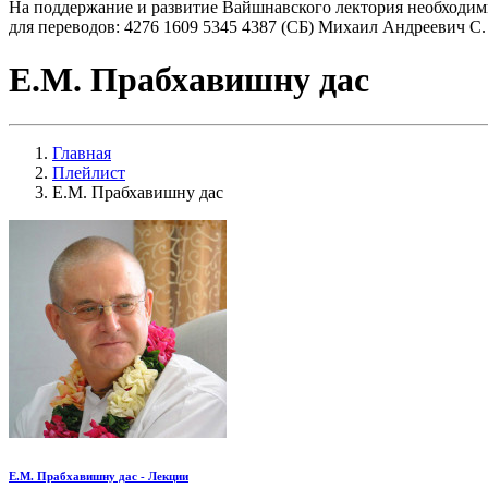
На поддержание и развитие Вайшнавского лектория необходим
для переводов: 4276 1609 5345 4387 (СБ) Михаил Андреевич С.
Е.М. Прабхавишну дас
Главная
Плейлист
Е.М. Прабхавишну дас
Е.М. Прабхавишну дас - Лекции