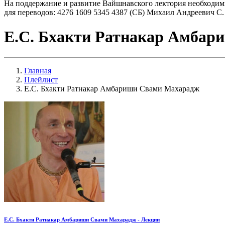
На поддержание и развитие Вайшнавского лектория необходим
для переводов: 4276 1609 5345 4387 (СБ) Михаил Андреевич С.
Е.С. Бхакти Ратнакар Амба
Главная
Плейлист
Е.С. Бхакти Ратнакар Амбариши Свами Махарадж
Е.С. Бхакти Ратнакар Амбариши Свами Махарадж - Лекции