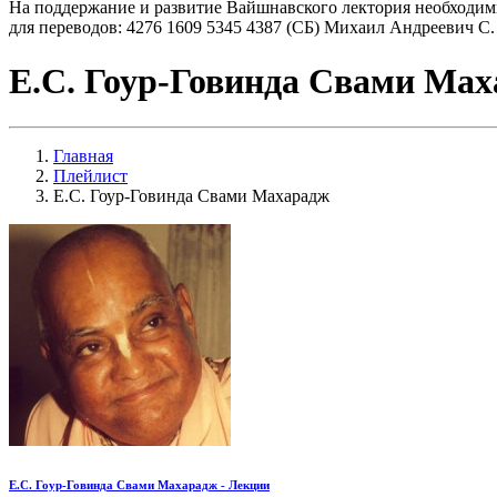
На поддержание и развитие Вайшнавского лектория необходим
для переводов: 4276 1609 5345 4387 (СБ) Михаил Андреевич С.
Е.С. Гоур-Говинда Свами Ма
Главная
Плейлист
Е.С. Гоур-Говинда Свами Махарадж
Е.С. Гоур-Говинда Свами Махарадж - Лекции