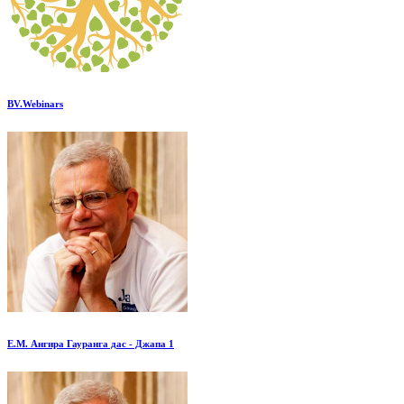
BV.Webinars
Е.М. Ангира Гауранга дас - Джапа 1