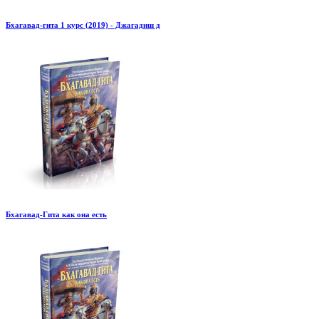
Бхагавад-гита 1 курс (2019) - Джагадиш д
Бхагавад-Гита как она есть