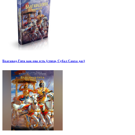
Бхагавад-Гита как она есть (стихи, Субал Сакха дас)