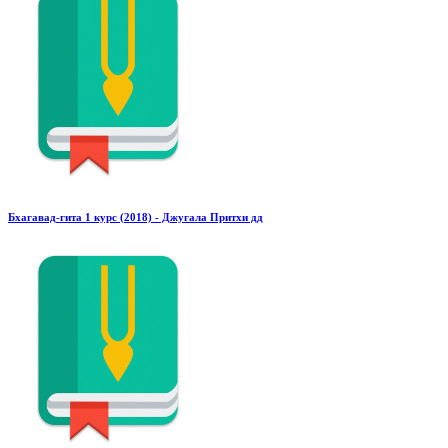
Бхагавад-гита 1 курс (2018) - Джугала Притхи дд