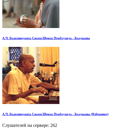
А.Ч. Бхактиведанта Свами Шрила Прабхупада - Бхаджаны
А.Ч. Бхактиведанта Свами Шрила Прабхупада - Бхаджаны (Избранное)
Слушателей на сервере:
262