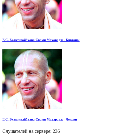
Е.С. Бхактивайбхава Свами Махарадж - Киртаны
Е.С. Бхактивайбхава Свами Махарадж - Лекции
Слушателей на сервере:
236