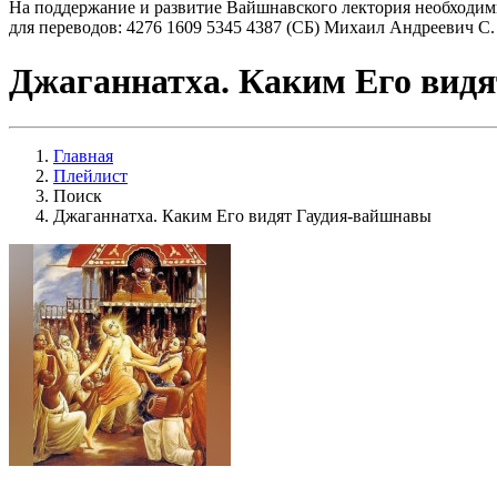
На поддержание и развитие Вайшнавского лектория необходим
для переводов: 4276 1609 5345 4387 (СБ) Михаил Андреевич С.
Джаганнатха. Каким Его вид
Главная
Плейлист
Поиск
Джаганнатха. Каким Его видят Гаудия-вайшнавы