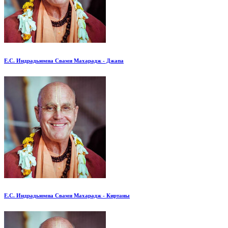
Е.С. Индрадьюмна Свами Махарадж - Джапа
Е.С. Индрадьюмна Свами Махарадж - Киртаны