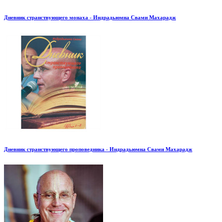
Дневник странствующего монаха - Индрадьюмна Свами Махарадж
Дневник странствующего проповедника - Индрадьюмна Свами Махарадж