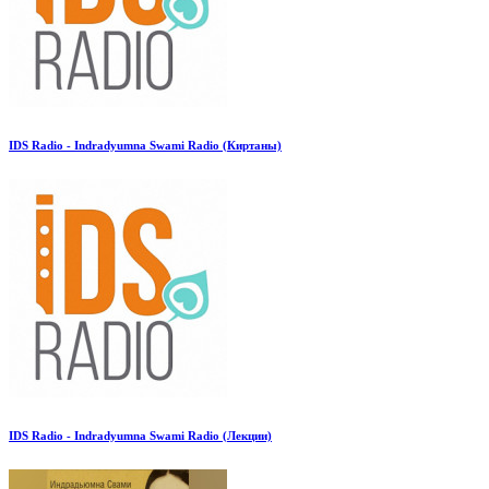
IDS Radio - Indradyumna Swami Radio (Киртаны)
IDS Radio - Indradyumna Swami Radio (Лекции)