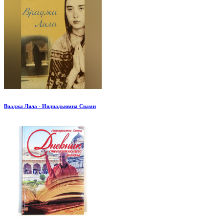
Враджа Лила - Индрадьюмна Свами