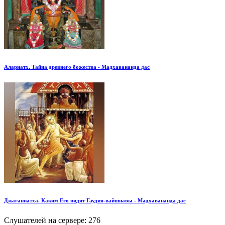
Аларнатх. Тайна древнего божества - Мадхавананда дас
Джаганнатха. Каким Его видят Гаудия-вайшнавы - Мадхавананда дас
Слушателей на сервере:
276