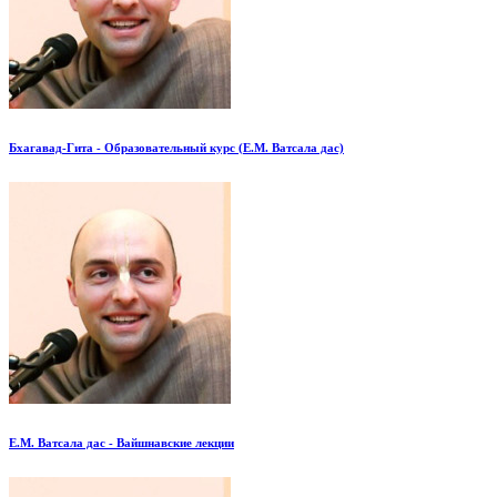
Бхагавад-Гита - Образовательный курс (Е.М. Ватсала дас)
Е.М. Ватсала дас - Вайшнавские лекции