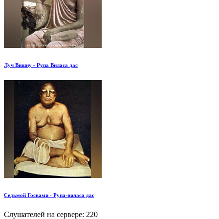
Луч Вишну - Рупа Виласа дас
Седьмой Госвами - Рупа-виласа дас
Слушателей на сервере:
220