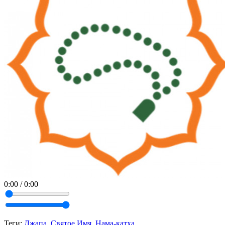
0:00
/
0:00
Теги:
Джапа,
Святое Имя,
Нама-катха