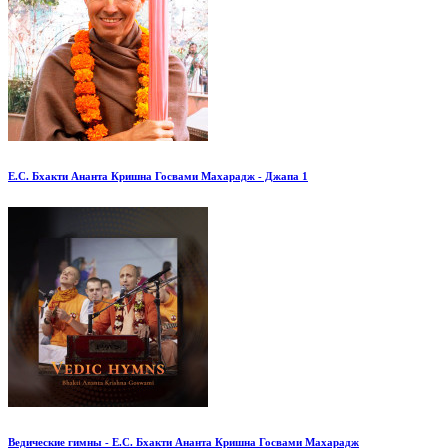
Е.С. Бхакти Ананта Кришна Госвами Махарадж - Джапа 1
Ведические гимны - Е.С. Бхакти Ананта Кришна Госвами Махарадж