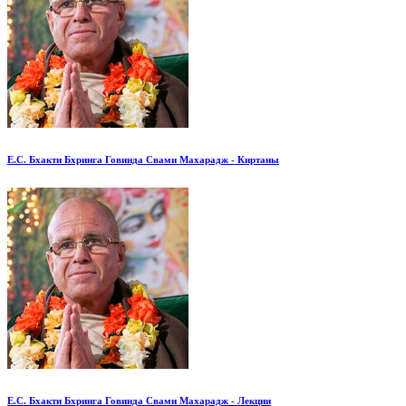
Е.С. Бхакти Бхринга Говинда Свами Махарадж - Киртаны
Е.С. Бхакти Бхринга Говинда Свами Махарадж - Лекции