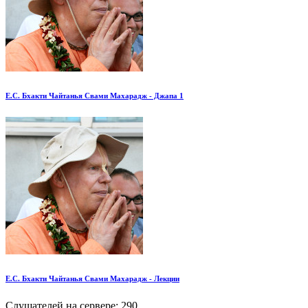
Е.С. Бхакти Чайтанья Свами Махарадж - Джапа 1
Е.С. Бхакти Чайтанья Свами Махарадж - Лекции
Слушателей на сервере:
290