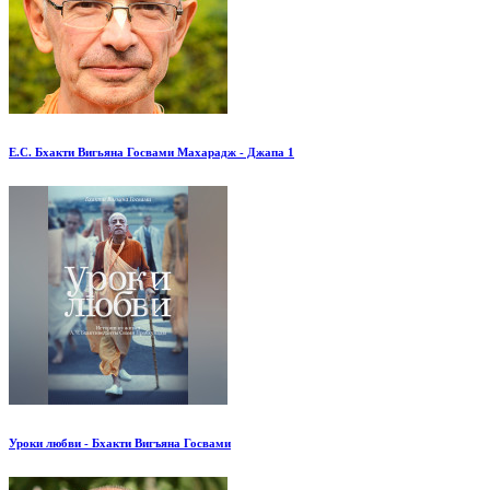
Е.С. Бхакти Вигьяна Госвами Махарадж - Джапа 1
Уроки любви - Бхакти Вигъяна Госвами