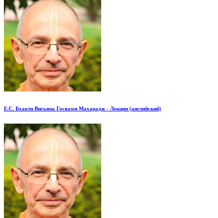
Е.С. Бхакти Вигьяна Госвами Махарадж - Лекции (английский)