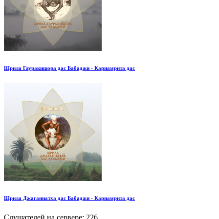
Шрила Гауракишора дас Бабаджи - Карнамрита дас
Шрила Джаганнатха дас Бабаджи - Карнамрита дас
Слушателей на сервере:
226