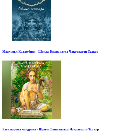
Мадхурья Кадамбини - Шрила Вишванатха Чакраварти Тхакур
Рага вартма чандрика - Шрила Вишванатха Чакраварти Тхакур