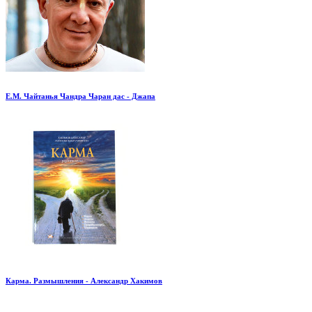
Е.М. Чайтанья Чандра Чаран дас - Джапа
Карма. Размышления - Александр Хакимов