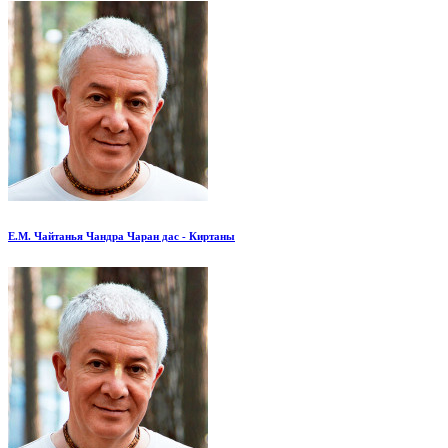
Е.М. Чайтанья Чандра Чаран дас - Киртаны