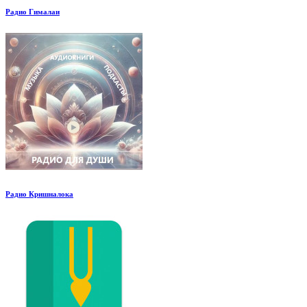
Радио Гималаи
Радио Кришналока