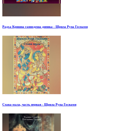
Радха Кришна ганнодеша дипика - Шрила Рупа Госвами
Става-мала, часть первая - Шрила Рупа Госвами