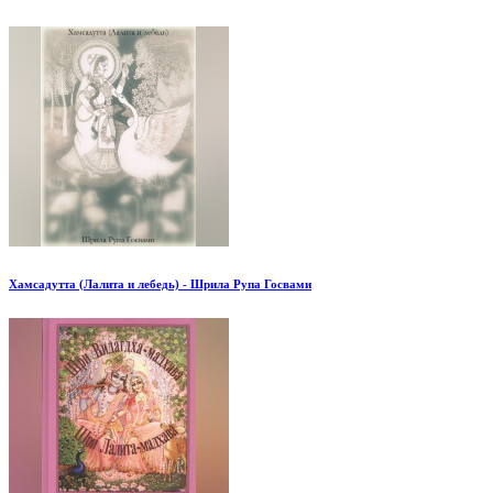
Хамсадутта (Лалита и лебедь) - Шрила Рупа Госвами