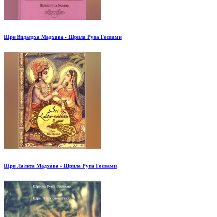
Шри Видагдха Мадхава - Шрила Рупа Госвами
Шри Лалита Мадхава - Шрила Рупа Госвами