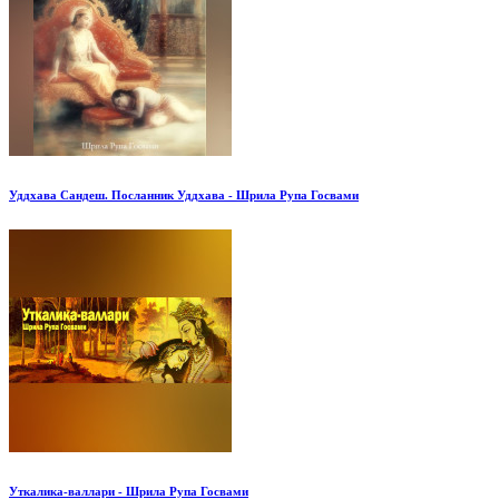
Уддхава Сандеш. Посланник Уддхава - Шрила Рупа Госвами
Уткалика-валлари - Шрила Рупа Госвами