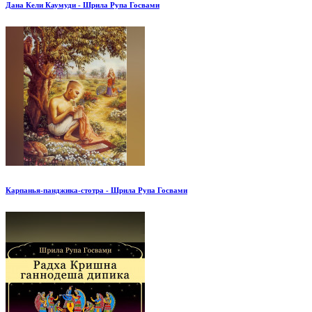
Дана Кели Каумуди - Шрила Рупа Госвами
Карпанья-панджика-стотра - Шрила Рупа Госвами