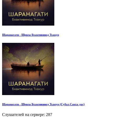
Шаранагати - Шрила Бхактивинод Тхакур
Шаранагати - Шрила Бхактивинод Тхакур (Субал Сакха дас)
Слушателей на сервере:
287