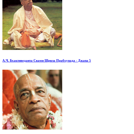
А.Ч. Бхактиведанта Свами Шрила Прабхупада - Джапа 5