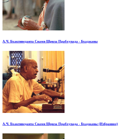
А.Ч. Бхактиведанта Свами Шрила Прабхупада - Бхаджаны
А.Ч. Бхактиведанта Свами Шрила Прабхупада - Бхаджаны (Избранное)