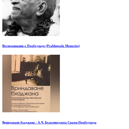
Воспоминания о Прабхупаде (Prabhupada Memories)
Вриндаване бхаджана - А.Ч. Бхактиведанта Свами Прабхупада