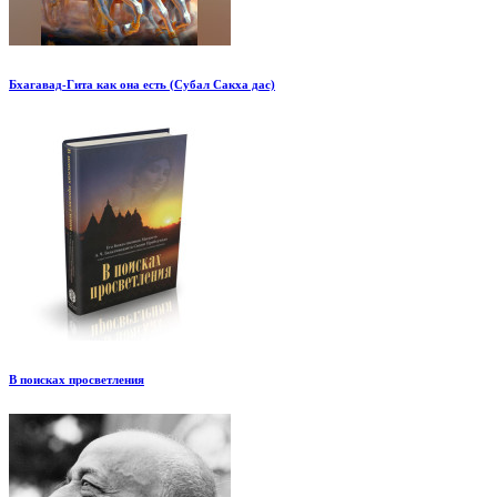
Бхагавад-Гита как она есть (Субал Сакха дас)
В поисках просветления