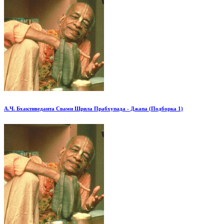
А.Ч. Бхактиведанта Свами Шрила Прабхупада - Джапа (Подборка 1)