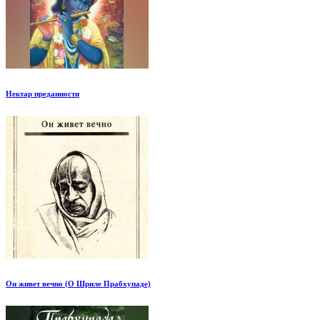
Нектар преданности
Он живет вечно (О Шриле Прабхупаде)