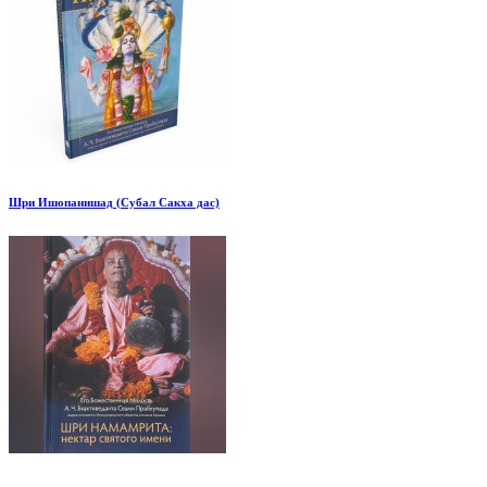
Шри Ишопанишад (Субал Сакха дас)