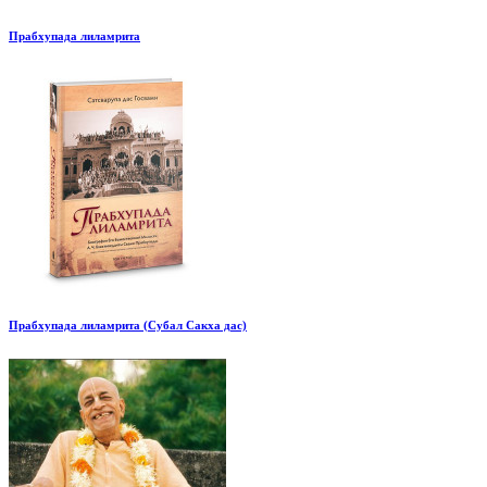
Прабхупада лиламрита
Прабхупада лиламрита (Субал Сакха дас)