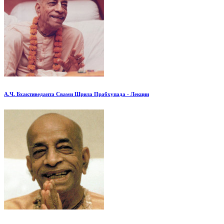
А.Ч. Бхактиведанта Свами Шрила Прабхупада - Лекции