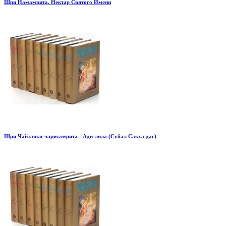
Шри Намамрита. Нектар Святого Имени
Шри Чайтанья-чаритамрита - Ади-лила (Субал Сакха дас)