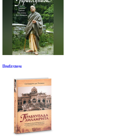
Прабхупада