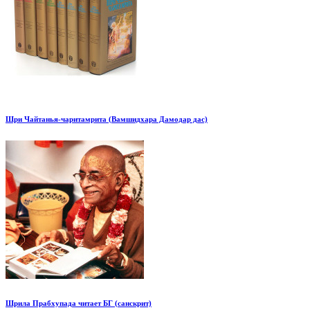
Шри Чайтанья-чаритамрита (Вамшидхара Дамодар дас)
Шрила Прабхупада читает БГ (санскрит)