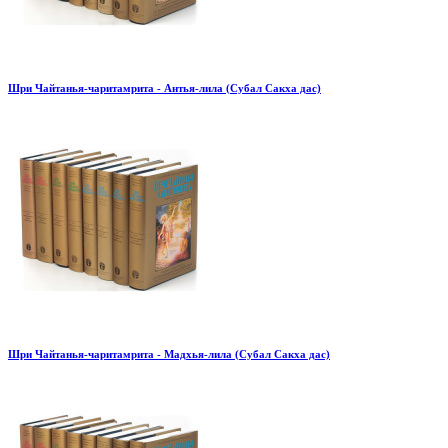
Шри Чайтанья-чаритамрита - Антья-лила (Субал Сакха дас)
Шри Чайтанья-чаритамрита - Мадхья-лила (Субал Сакха дас)