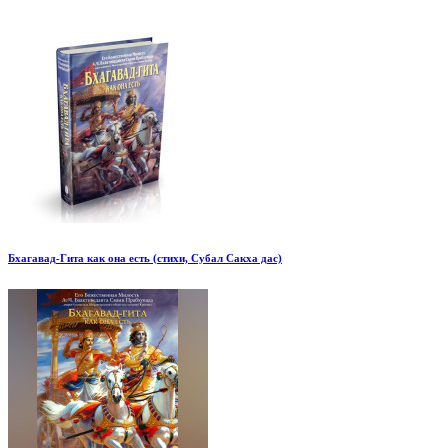
Бхагавад-Гита как она есть (стихи, Субал Сакха дас)