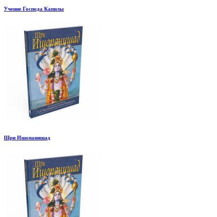
Учение Господа Капилы
Шри Ишопанишад