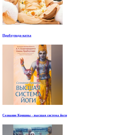
Прабхупада-катха
Сознание Кришны - высшая система йоги