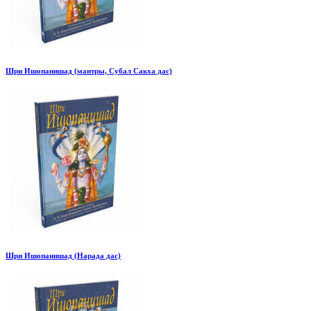
Шри Ишопанишад (мантры, Субал Сакха дас)
Шри Ишопанишад (Нарада дас)