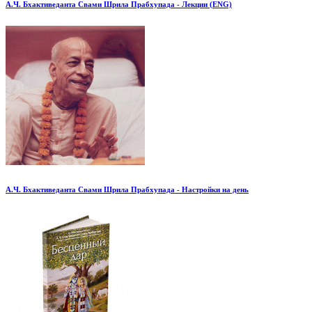
А.Ч. Бхактиведанта Свами Шрила Прабхупада - Лекции (ENG)
А.Ч. Бхактиведанта Свами Шрила Прабхупада - Настройки на день