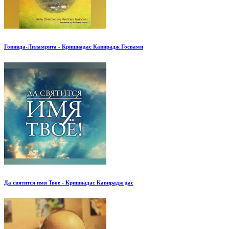
Говинда-Лиламрита - Кришнадас Кавирадж Госвами
Да святится имя Твое - Кришнадас Кавирадж дас