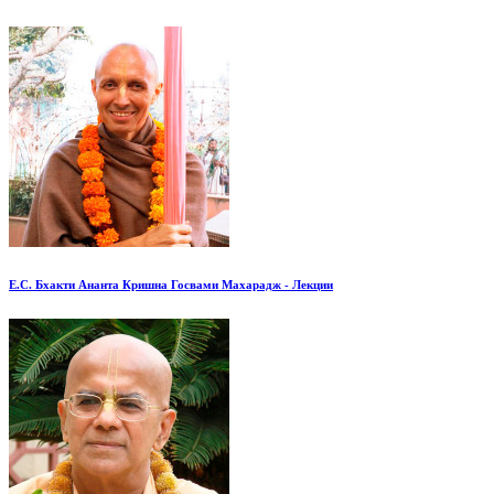
Е.С. Бхакти Ананта Кришна Госвами Махарадж - Лекции