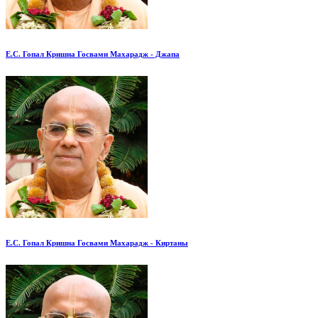
Е.С. Гопал Кришна Госвами Махарадж - Джапа
Е.С. Гопал Кришна Госвами Махарадж - Киртаны