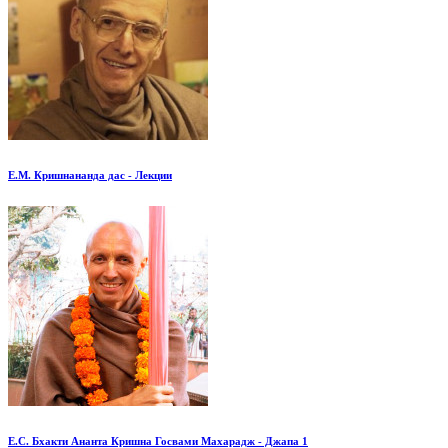
Е.М. Кришнананда дас - Лекции
Е.С. Бхакти Ананта Кришна Госвами Махарадж - Джапа 1