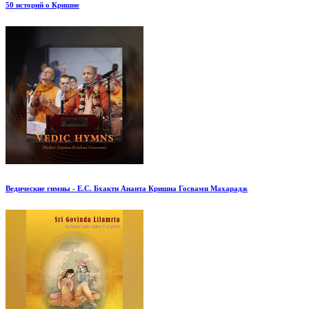
50 историй о Кришне
Ведические гимны - Е.С. Бхакти Ананта Кришна Госвами Махарадж