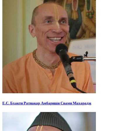
Е.С. Бхакти Ратнакар Амбариши Свами Махарадж