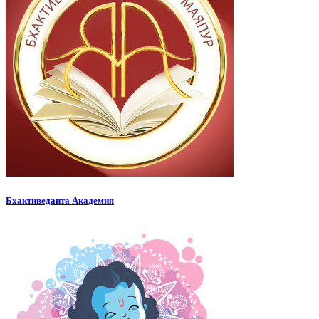
Бхактиведанта Академия