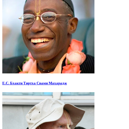
Е.С. Бхакти Тиртха Свами Махарадж