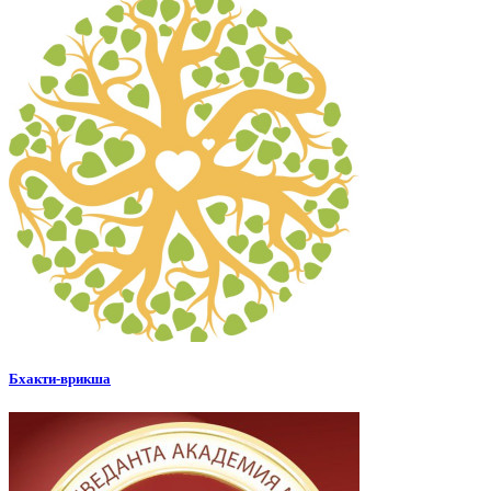
Бхакти-врикша