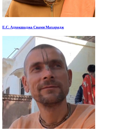
Е.С. Адхокшаджа Свами Махарадж