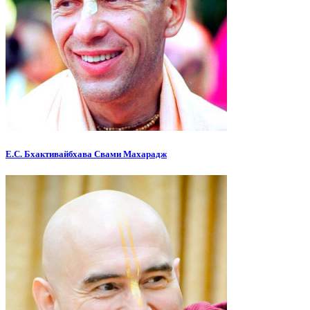
Е.С. Бхактивайбхава Свами Махарадж