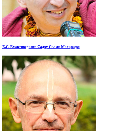
Е.С. Бхактиведанта Садху Свами Махарадж