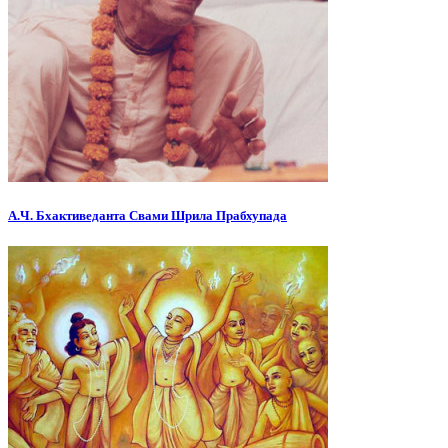
А.Ч. Бхактиведанта Свами Шрила Прабхупада