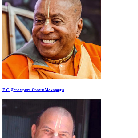
Е.С. Девамрита Свами Махарадж