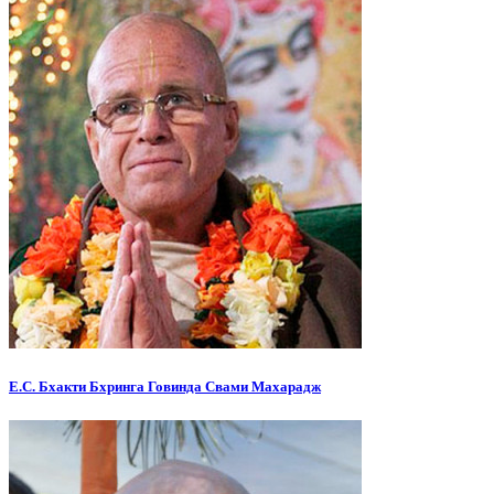
Е.С. Бхакти Бхринга Говинда Свами Махарадж