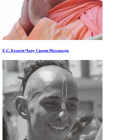
Е.С. Бхакти Чару Свами Махарадж