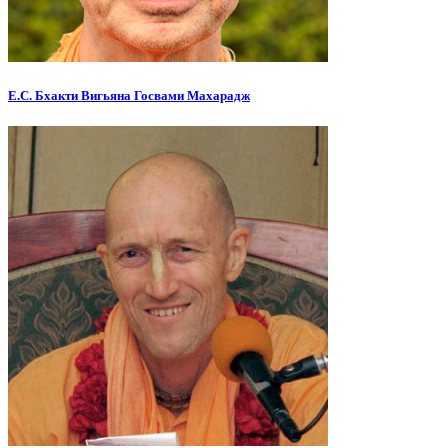
Е.С. Бхакти Вигьяна Госвами Махарадж