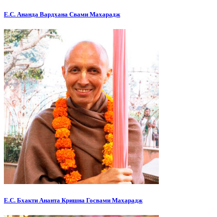
Е.С. Ананда Вардхана Свами Махарадж
Е.С. Бхакти Ананта Кришна Госвами Махарадж