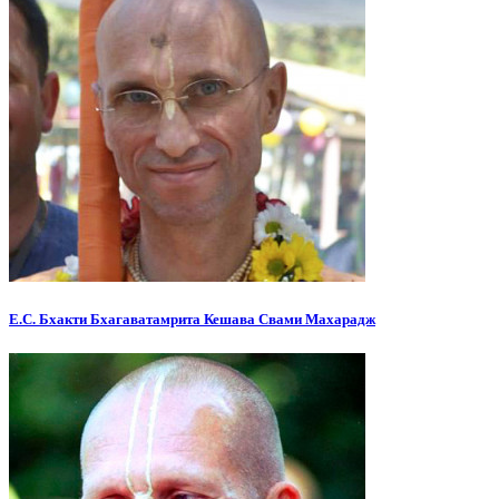
Е.С. Бхакти Бхагаватамрита Кешава Свами Махарадж