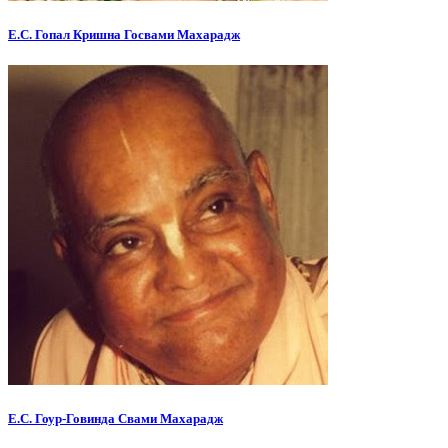
Е.С. Гопал Кришна Госвами Махарадж
Е.С. Гоур-Говинда Свами Махарадж