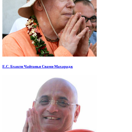
Е.С. Бхакти Чайтанья Свами Махарадж